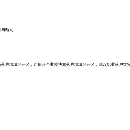
集与甄别
斯落户增城经开区，西班牙企业爱博鑫落户增城经开区，武汉铝业落户红